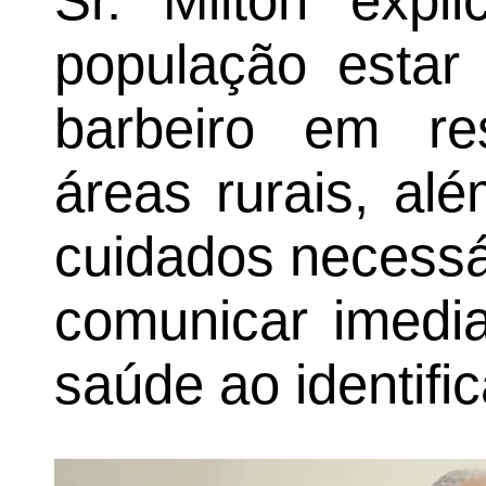
Sr. Milton expl
população estar
barbeiro em res
áreas rurais, al
cuidados necessá
comunicar imedi
saúde ao identific