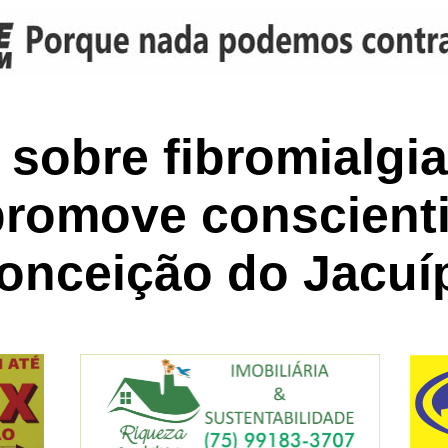
 sobre fibromialgi
 promove conscient
onceição do Jacuí