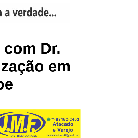
a com Dr.
ização em
pe