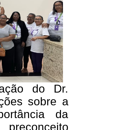
pação do Dr.
ações sobre a
ortância da
 preconceito