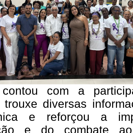
contou com a partici
e trouxe diversas inform
nica e reforçou a imp
ação e do combate ao