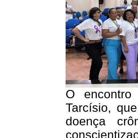
O encontro 
Tarcísio, qu
doença crô
conscientiz