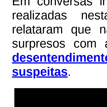
Em conversas in
realizadas nest
relataram que n
surpresos com a 
desentendiment
suspeitas
.