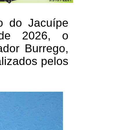
o do Jacuípe
 de 2026, o
ador Burrego,
lizados pelos