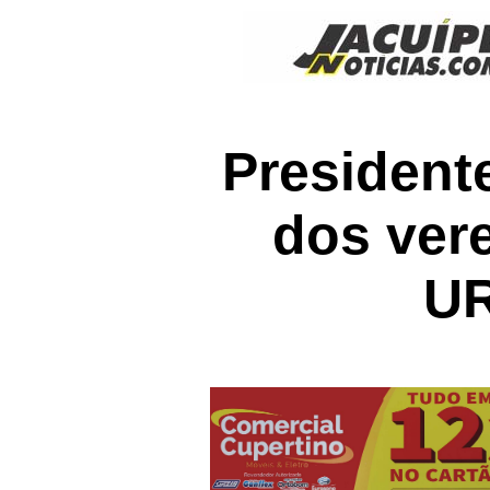
President
dos ver
UR