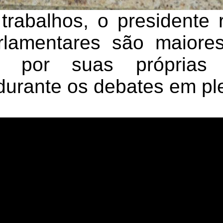
 trabalhos, o presidente 
rlamentares são maiore
is por suas próprias
durante os debates em ple