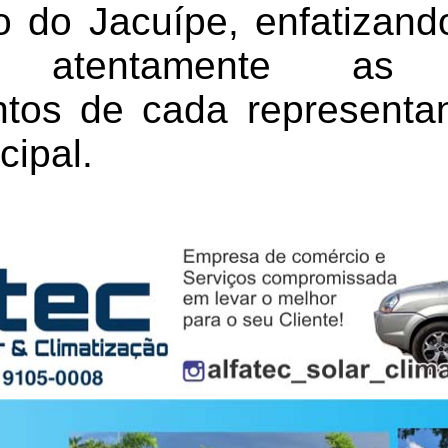
 do Jacuípe, enfatizan
a atentamente a
tos de cada representa
ipal.