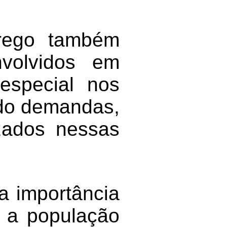
rrego também
nvolvidos em
especial nos
ando demandas,
zados nessas
 a importância
 a população