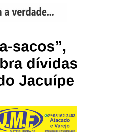
xa-sacos”,
bra dívidas
do Jacuípe