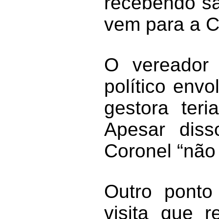
recebendo sa
vem para a 
O vereador
político env
gestora teri
Apesar diss
Coronel “não 
Outro ponto
visita que 