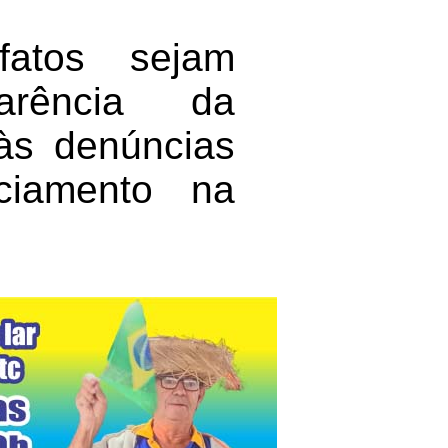
atos sejam
arência da
 às denúncias
ciamento na