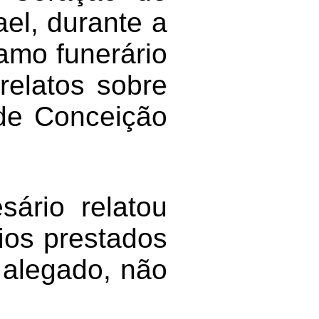
el, durante a
amo funerário
relatos sobre
 de Conceição
ário relatou
ios prestados
 alegado, não