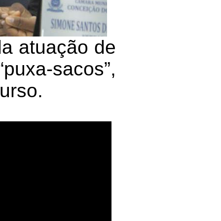
da atuação de
uxa-sacos”,
urso.