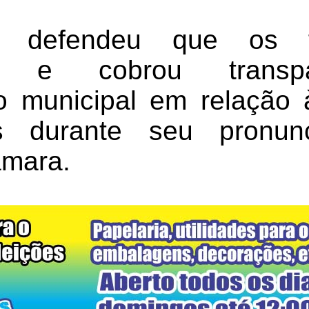
r defendeu que os f
dos e cobrou transp
o municipal em relação
as durante seu pronun
âmara.