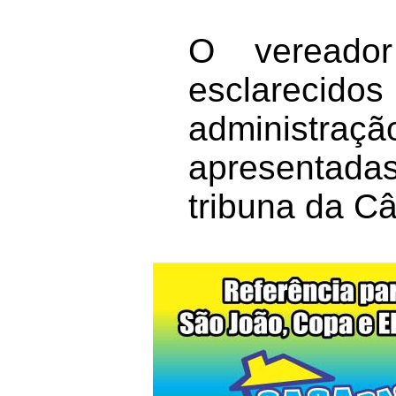
O vereado
esclareci
administraçã
apresentad
tribuna da C