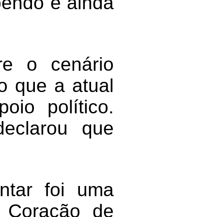
bendo e ainda
e o cenário
o que a atual
oio político.
declarou que
ntar foi uma
e Coração de