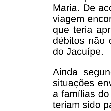
Maria. De ac
viagem encon
que teria ap
débitos não 
do Jacuípe.
Ainda segun
situações en
a famílias d
teriam sido p