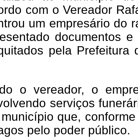
ordo com o Vereador Rafa
trou um empresário do r
resentado documentos e 
quitados pela Prefeitura
do o vereador, o empres
volvendo serviços funerár
o município que, conforme
agos pelo poder público.