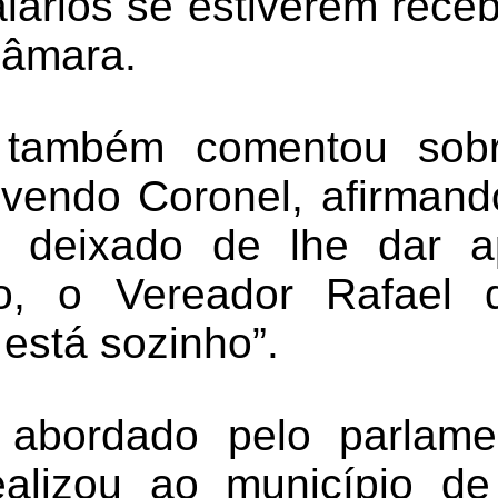
larios se estiverem rece
Câmara.
 também comentou sobr
olvendo Coronel, afirmand
a deixado de lhe dar ap
o, o Vereador Rafael 
está sozinho”.
 abordado pelo parlame
realizou ao município d