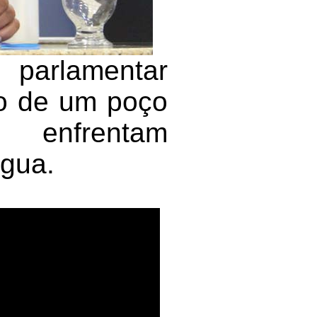
parlamentar
ão de um poço
 enfrentam
água.