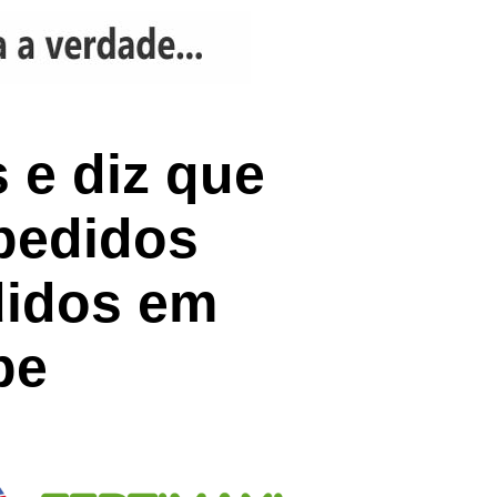
 e diz que
pedidos
didos em
pe