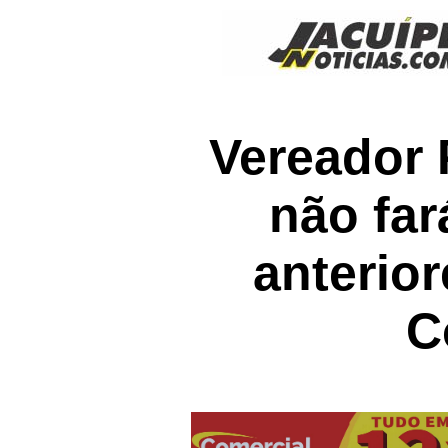
Vereador 
não fa
anterio
C