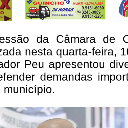
sessão da Câmara de C
zada nesta quarta-feira, 
ador Peu apresentou div
efender demandas impor
 município.