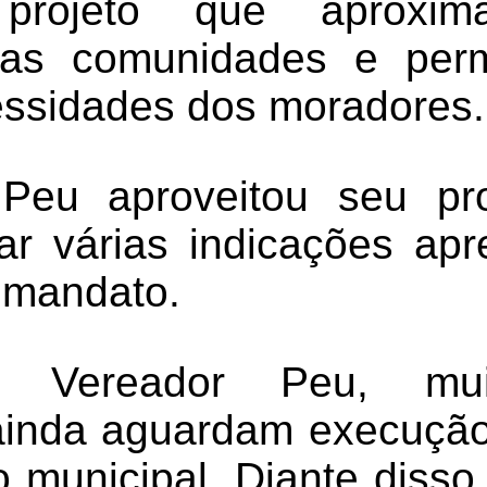
s, projeto que aprox
 das comunidades e perm
essidades dos moradores.
Peu aproveitou seu pr
ar várias indicações ap
 mandato.
 Vereador Peu, mui
 ainda aguardam execução
 municipal. Diante disso