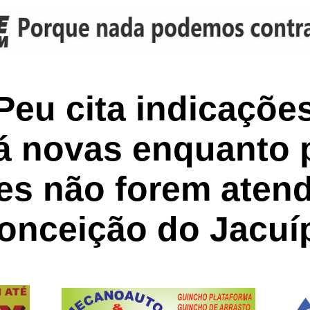
Peu cita indicações
rá novas enquanto 
res não forem aten
onceição do Jacuí