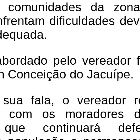
 comunidades da zona 
frentam dificuldades devi
dequada.
bordado pelo vereador f
em Conceição do Jacuípe.
 sua fala, o vereador r
o com os moradores do
 que continuará de