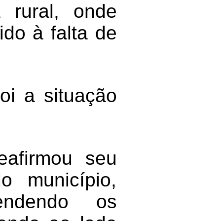
rural, onde
do à falta de
oi a situação
eafirmou seu
 município,
fendendo os