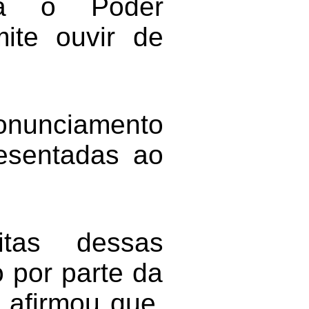
ima o Poder
ite ouvir de
onunciamento
resentadas ao
tas dessas
 por parte da
, afirmou que,