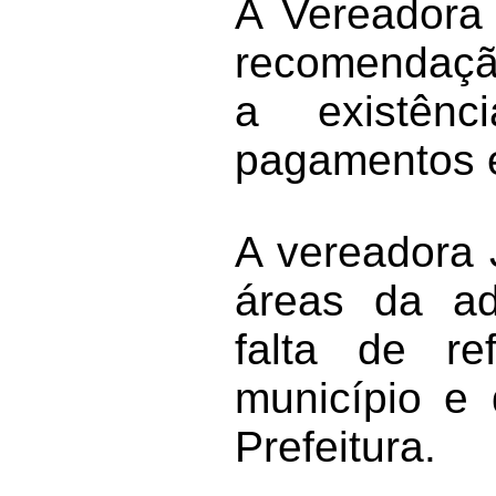
A Vereadora
recomendação
a existênc
pagamentos e
A vereadora J
áreas da ad
falta de r
município e 
Prefeitura.