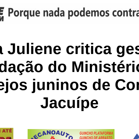
 Juliene critica ges
ação do Ministéri
ejos juninos de C
Jacuípe