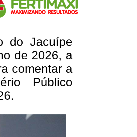
o do Jacuípe
nho de 2026, a
ara comentar a
ério Público
26.