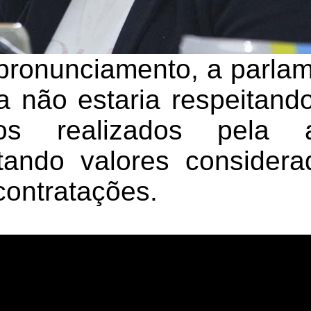
pronunciamento, a parlam
a não estaria respeitand
os realizados pela ad
itando valores consider
ontratações.