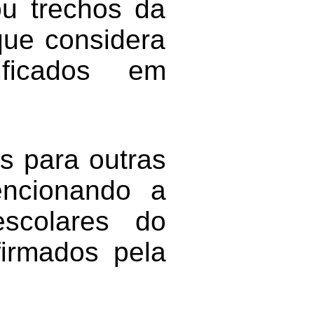
u trechos da
que considera
ificados em
as para outras
encionando a
scolares do
firmados pela