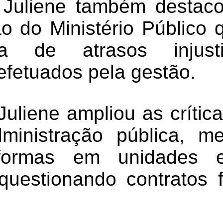
 Juliene também destaco
 do Ministério Público 
ia de atrasos injust
fetuados pela gestão.
uliene ampliou as crític
ministração pública, m
eformas em unidades e
questionando contratos 