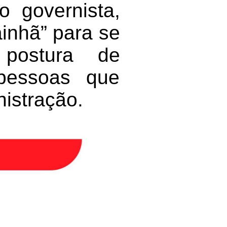
o governista,
ainhã” para se
 postura de
 pessoas que
nistração.