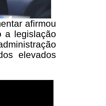
entar afirmou
o a legislação
ministração
ados elevados