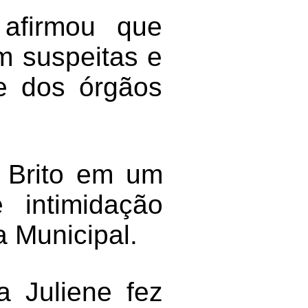
 afirmou que
m suspeitas e
te dos órgãos
l Brito em um
 intimidação
 Municipal.
a Juliene fez