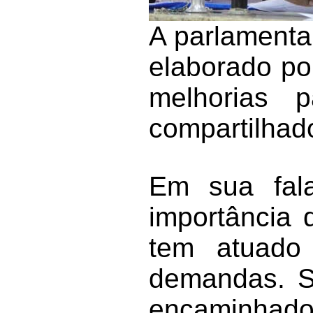
A parlamenta
elaborado po
melhorias p
compartilhad
Em sua fala
importância 
tem atuado
demandas. Se
encaminhado