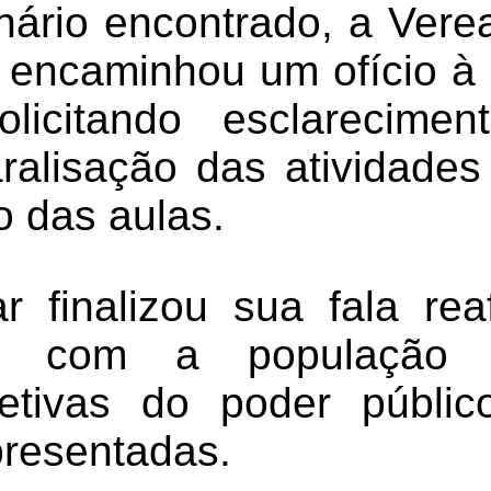
nário encontrado, a Ver
 encaminhou um ofício à 
licitando esclarecime
ralisação das atividades
o das aulas.
r finalizou sua fala re
so com a população 
fetivas do poder públic
resentadas.