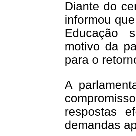
Diante do ce
informou que
Educação so
motivo da pa
para o retorn
A parlamenta
compromis
respostas e
demandas ap