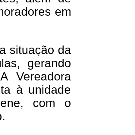
 moradores em
a situação da
las, gerando
 A Vereadora
ita à unidade
liene, com o
o.