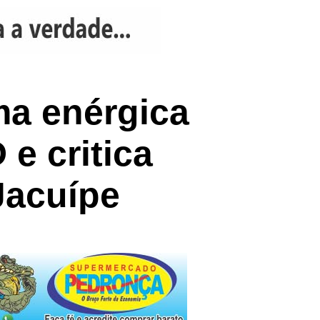
ma enérgica
e critica
Jacuípe