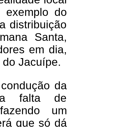
o exemplo do
a distribuição
emana Santa,
dores em dia,
 do Jacuípe.
a condução da
 a falta de
 fazendo um
erá que só dá