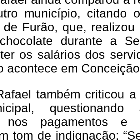
tro município, citando 
 de Furão, que, realizou 
chocolate durante a S
er os salários dos servi
o acontece em Conceição
afael também criticou 
icipal, questionando
de nos pagamentos e
m tom de indignação: “S