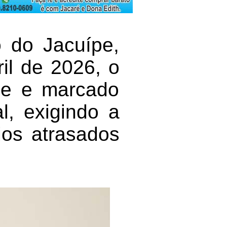
 do Jacuípe,
ril de 2026, o
rme e marcado
l, exigindo a
ios atrasados