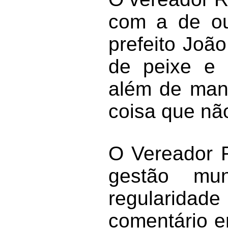
com a de ou
prefeito João
de peixe e 
além de mant
coisa que nã
O Vereador R
gestão mun
regularida
comentário e