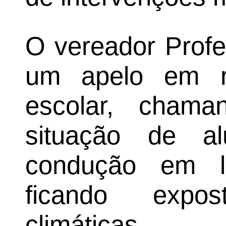
O vereador Prof
um apelo em re
escolar, cham
situação de a
condução em l
ficando expo
climáticas.