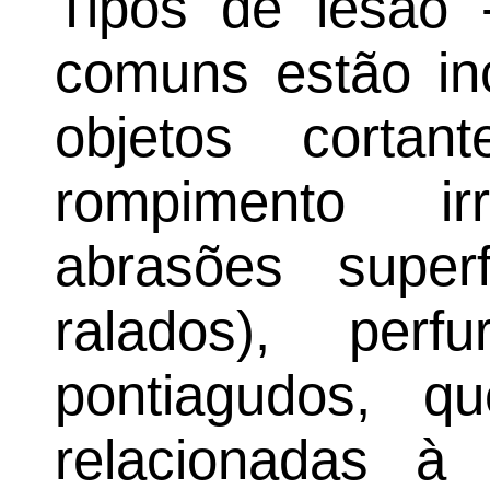
Tipos de lesão 
comuns estão in
objetos cortan
rompimento ir
abrasões super
ralados), perf
pontiagudos, q
relacionadas à