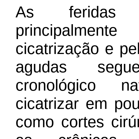
As feridas s
principalmen
cicatrização e p
agudas seg
cronológico n
cicatrizar em po
como cortes cirú