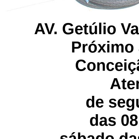
AV. Getúlio V
Próximo 
Conceiç
Ate
de seg
das 08
sábado das