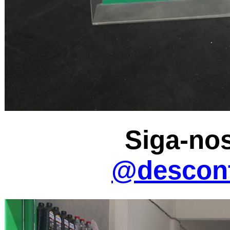
Siga-nos
@descon