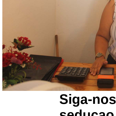
Siga-no
seducao