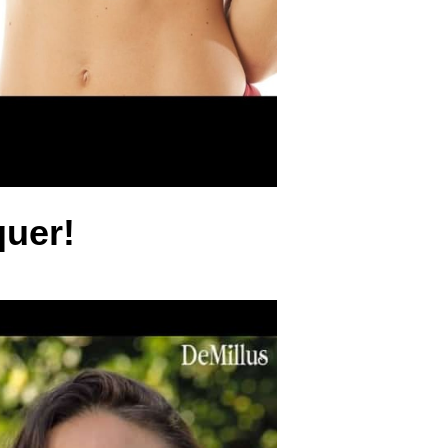
quer
!