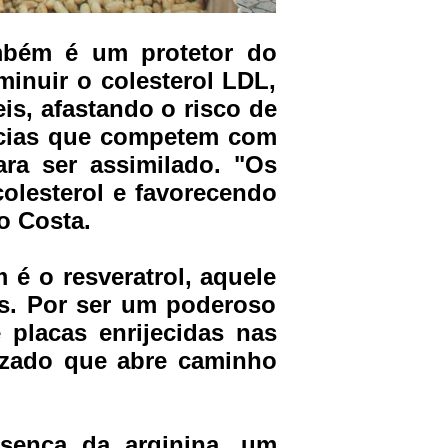
mbém é um protetor do
inuir o colesterol LDL,
is, afastando o risco de
âncias que competem com
ra ser assimilado. "Os
olesterol e favorecendo
o Costa.
é o resveratrol, aquele
as. Por ser um poderoso
 placas enrijecidas nas
lizado que abre caminho
sença da arginina, um