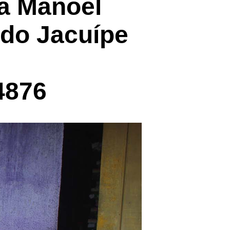
a Manoel
 do Jacuípe
4876