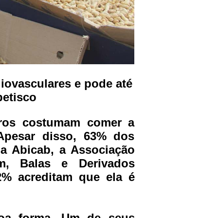
iovasculares e pode até
petisco
iros costumam comer a
 Apesar disso, 63% dos
a Abicab, a Associação
im, Balas e Derivados
2% acreditam que ela é
boa forma. Um de seus