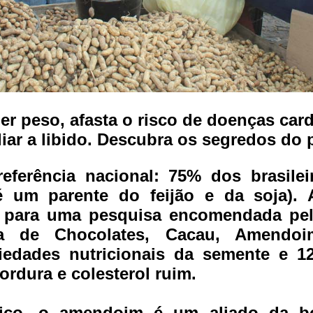
r peso, afasta o risco de doenças card
iar a libido. Descubra os segredos do 
ferência nacional: 75% dos brasile
é um parente do feijão e da soja).
e para uma pesquisa encomendada pel
ria de Chocolates, Cacau, Amendo
edades nutricionais da semente e 1
ordura e colesterol ruim.
rico, o amendoim é um aliado da 