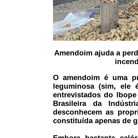
Amendoim ajuda a perde
incend
O amendoim é uma pre
leguminosa (sim, ele 
entrevistados do Ibop
Brasileira da Indúst
desconhecem as propri
constituída apenas de g
Embora bastante caló