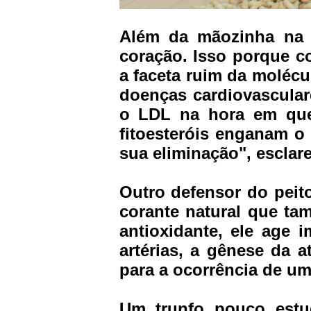
Além da mãozinha na 
coração. Isso porque c
a faceta ruim da molécu
doenças cardiovascular
o LDL na hora em que 
fitoesteróis enganam o
sua eliminação", esclar
Outro defensor do peit
corante natural que ta
antioxidante, ele age 
artérias, a gênese da 
para a ocorrência de um 
Um trunfo pouco estu