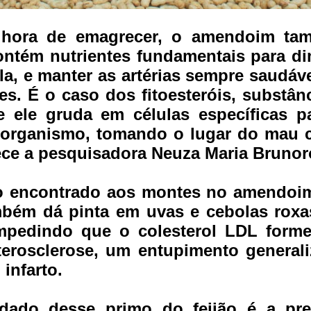
hora de emagrecer, o amendoim ta
ontém nutrientes fundamentais para dim
la, e manter as artérias sempre saudáve
es. É o caso dos fitoesteróis, subst
ele gruda em células específicas pa
 organismo, tomando o lugar do mau c
ece a pesquisadora Neuza Maria Brunor
o encontrado aos montes no amendoim 
mbém dá pinta em uvas e cebolas rox
impedindo que o colesterol LDL forme
aterosclerose, um entupimento genera
infarto.
dado desse primo do feijão é a pre