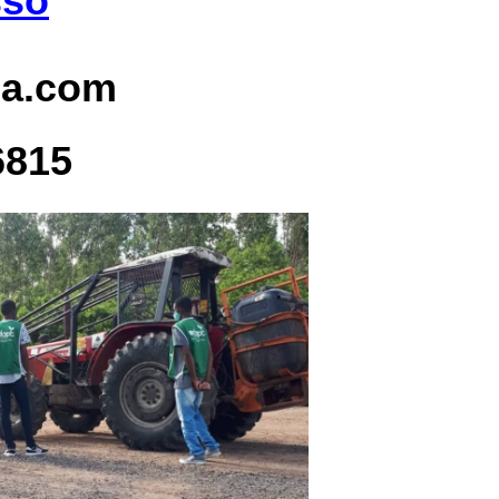
sso
ia.com
6815