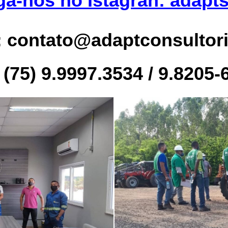
ga-nos no Istagran: adapt
: contato@adaptconsultor
: (75) 9.9997.3534 / 9.8205-