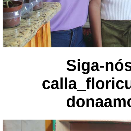
Siga-nós
calla_floric
donaamo