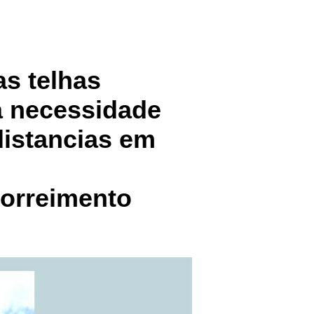
as telhas
a necessidade
distancias em
correimento