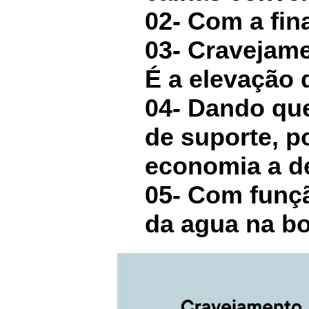
02- Com a fina
03- Cravejame
É a elevação 
04- Dando qu
de suporte, p
economia a de
05- Com funçã
da agua na bo