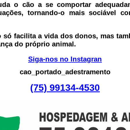
da o cão a se comportar adequadam
uações, tornando-o mais sociável c
 só facilita a vida dos donos, mas tam
ança do próprio animal.
Siga-nos no Instagran
cao_portado_adestramento
(75) 99134-4530