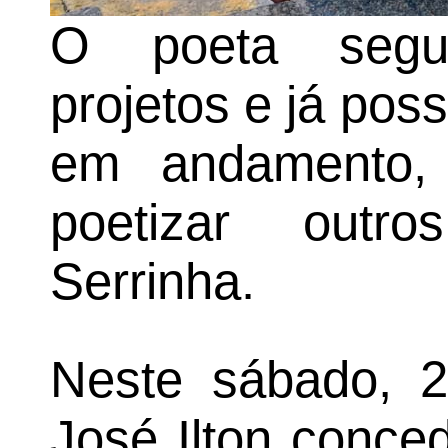
O poeta segu
projetos e já pos
em andamento,
poetizar outr
Serrinha.
Neste sábado, 
José Ilton conced