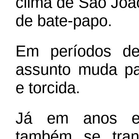
clima de São Joã
de bate-papo.
Em períodos d
assunto muda par
e torcida.
Já em anos ele
também se tra