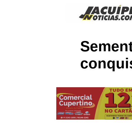
Sement
conquis