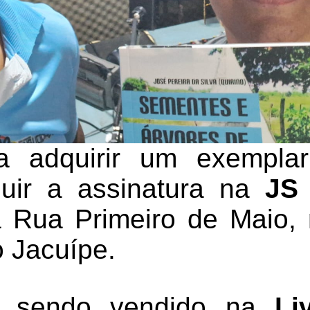
 adquirir um exemplar
uir a assinatura na
JS 
a Rua Primeiro de Maio,
 Jacuípe.
tá sendo vendido na
Li