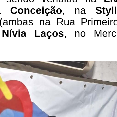
a Conceição
, na
Sty
ambas na Rua Primeir
a
Nívia Laços
, no Merc