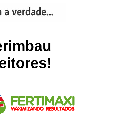
erimbau
eitores!