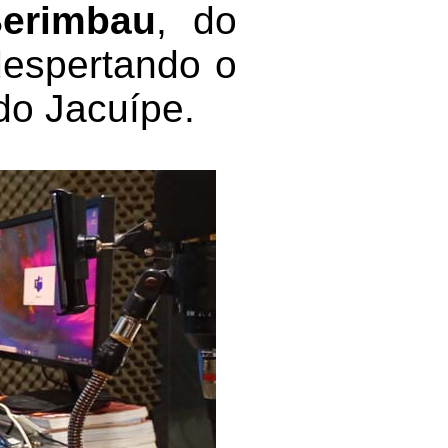
erimbau
, do
 despertando o
do Jacuípe.