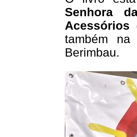
Senhora d
Acessórios
(
também n
Berimbau.