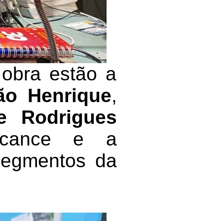
 obra estão a
ão Henrique
,
e Rodrigues
lcance e a
 segmentos da