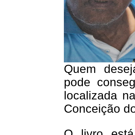
Quem deseja
pode conseg
localizada n
Conceição do
O livro es