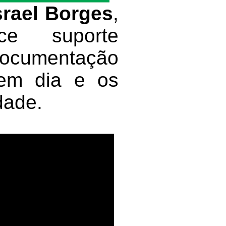
srael Borges
,
e suporte
ocumentação
s em dia e os
dade.