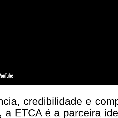
cia, credibilidade e co
s, a ETCA é a parceira id