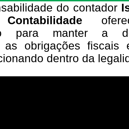
sabilidade do contador
I
ontabilidade
oferec
ado para manter a d
, as obrigações fiscai
cionando dentro da legali