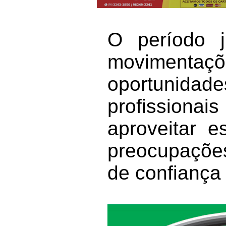
O período j
movimenta
oportunidad
profissiona
aproveitar 
preocupações
de confiança 