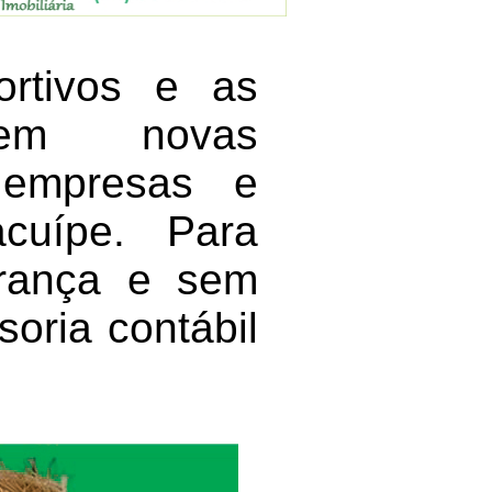
ortivos e as
azem novas
, empresas e
acuípe. Para
urança e sem
oria contábil