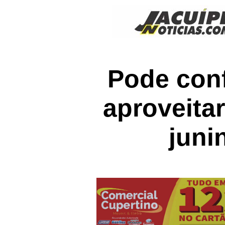
Pode conf
aproveita
juni