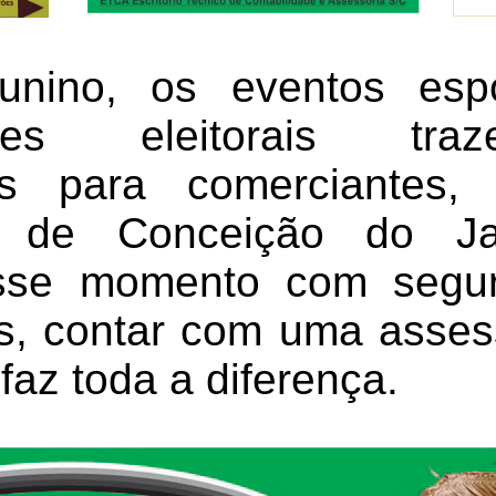
unino, os eventos esp
ções eleitorais tr
es para comerciantes
is de Conceição do J
esse momento com seg
, contar com uma assess
faz toda a diferença.