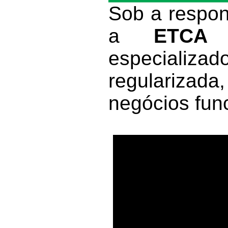
Sob a respon
a
ETCA C
especializ
regularizada
negócios fun