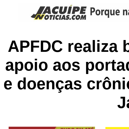
APFDC realiza 
apoio aos porta
e doenças crôn
J