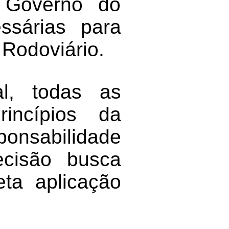
o Governo do
ssárias para
 Rodoviário.
l, todas as
incípios da
ponsabilidade
ecisão busca
eta aplicação