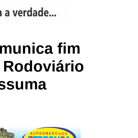
omunica fim
 Rodoviário
eassuma