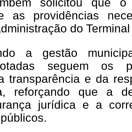
também solicitou que 
e as providências nece
dministração do Terminal
ndo a gestão municipa
otadas seguem os pr
da transparência e da res
iva, reforçando que a d
urança jurídica e a corr
públicos.