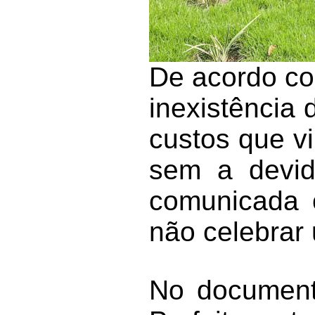
De acordo co
inexistência 
custos que v
sem a devida
comunicada 
não celebrar
No document