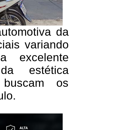
utomotiva da
iais variando
a excelente
 da estética
e buscam os
ulo.