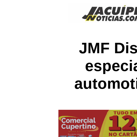
JMF Dis
especi
automoti