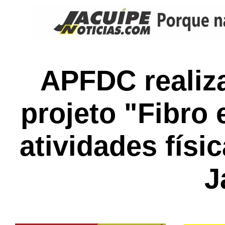
APFDC realiza
projeto "Fibr
atividades fís
J