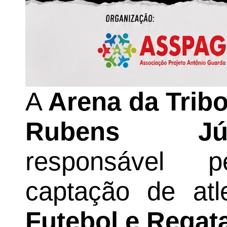
A
Arena da Trib
Rubens Jún
responsável 
captação de at
Futebol e Regat