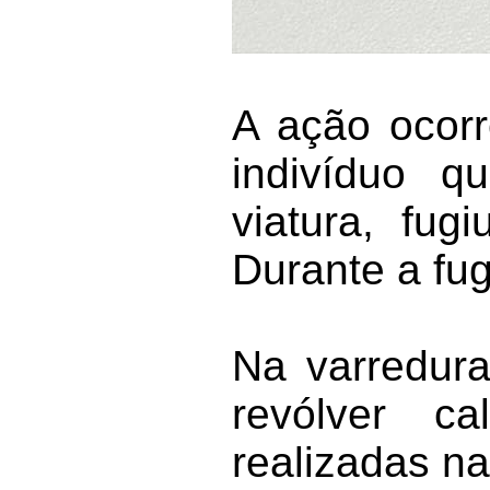
A ação ocorr
indivíduo q
viatura, fu
Durante a fug
Na varredura
revólver ca
realizadas na