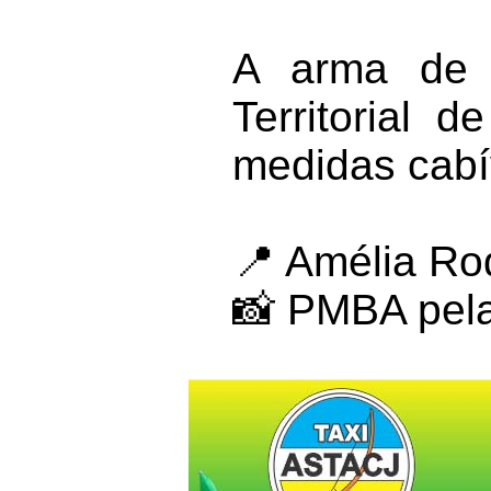
A arma de f
Territorial 
medidas cabí
📍 Amélia Ro
📸 PMBA pel