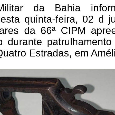
Militar da Bahia info
sta quinta-feira, 02 d j
litares da 66ª CIPM ap
 durante patrulhamento
uatro Estradas, em Améli