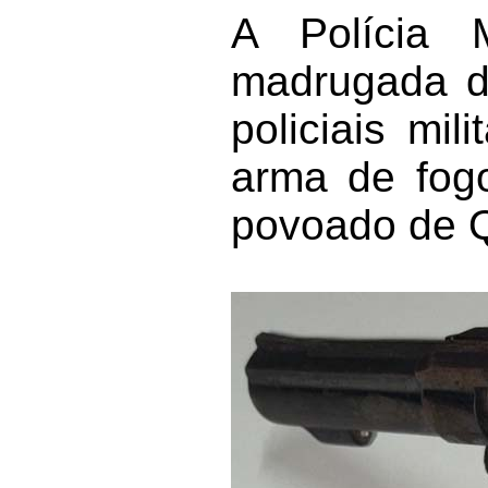
A Polícia 
madrugada de
policiais mi
arma de fogo
povoado de Q