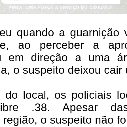
eu quando a guarnição 
ue, ao perceber a ap
giu em direção a uma á
a, o suspeito deixou cair
 do local, os policiais l
libre .38. Apesar das
 região, o suspeito não foi