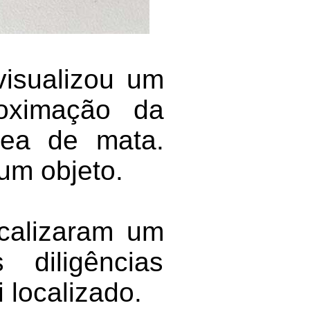
visualizou um
roximação da
rea de mata.
 um objeto.
ocalizaram um
 diligências
 localizado.