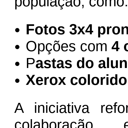
população, como
Fotos 3x4 pro
Opções com
4 
P
astas do alu
Xerox colorido
A iniciativa ref
colaboração e