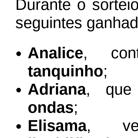
Durante o sortei
seguintes ganhad
Analice
, con
tanquinho
;
Adriana
, qu
ondas
;
Elisama
, ve