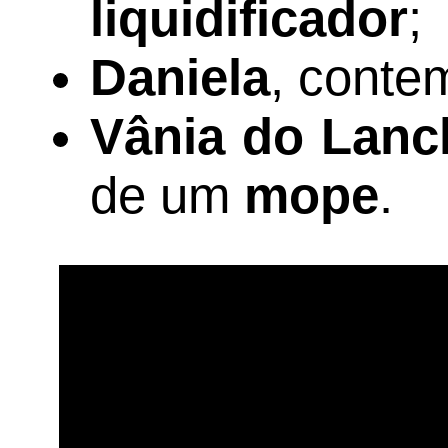
liquidificador
;
Daniela
, cont
Vânia do Lanc
de um
mope
.