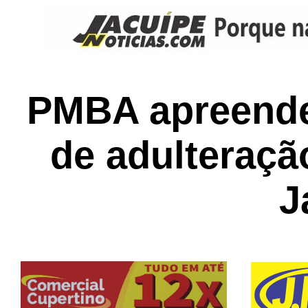
PMBA apreende
de adulteraç
J